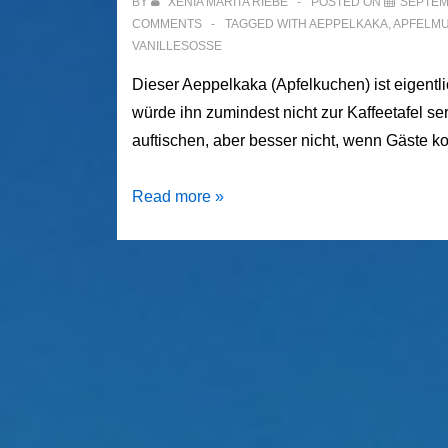
BY
XENIA MARITA RIEBE
POSTED ON
SEPTEM
COMMENTS
TAGGED WITH
AEPPELKAKA
,
APFELM
VANILLESOSSE
Dieser Aeppelkaka (Apfelkuchen) ist eigentli
würde ihn zumindest nicht zur Kaffeetafel s
auftischen, aber besser nicht, wenn Gäste k
Schwedischer
Read more »
Apfelauflauf
–
Aeppelkaka