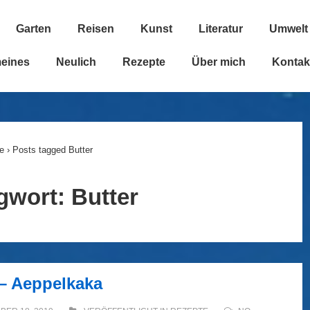
Garten
Reisen
Kunst
Literatur
Umwelt
n
meines
Neulich
Rezepte
Über mich
Kontak
e
›
Posts tagged Butter
gwort:
Butter
 – Aeppelkaka