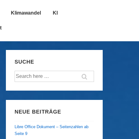
Klimawandel
KI
t
SUCHE
Suche
nach:
NEUE BEITRÄGE
Libre Office Dokument – Seitenzahlen ab
Seite 9