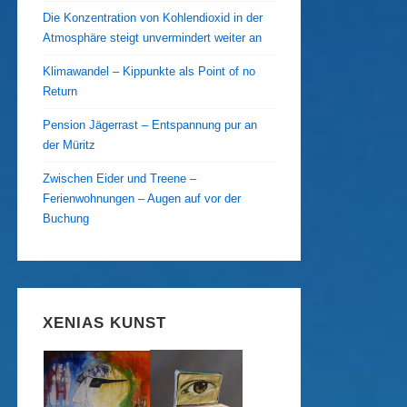
Die Konzentration von Kohlendioxid in der
Atmosphäre steigt unvermindert weiter an
Klimawandel – Kippunkte als Point of no
Return
Pension Jägerrast – Entspannung pur an
der Müritz
Zwischen Eider und Treene –
Ferienwohnungen – Augen auf vor der
Buchung
XENIAS KUNST