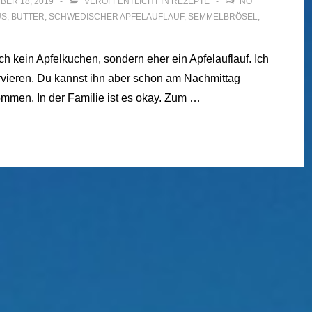
BER 18, 2019
VERÖFFENTLICHT IN
REZEPTE
NO
US
,
BUTTER
,
SCHWEDISCHER APFELAUFLAUF
,
SEMMELBRÖSEL
,
ch kein Apfelkuchen, sondern eher ein Apfelauflauf. Ich
ervieren. Du kannst ihn aber schon am Nachmittag
ommen. In der Familie ist es okay. Zum …