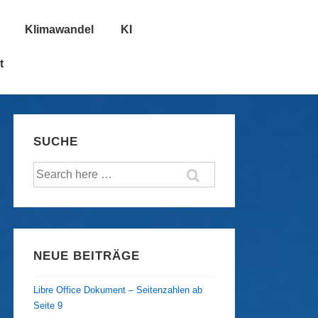
Klimawandel
KI
t
SUCHE
Suche
nach:
NEUE BEITRÄGE
Libre Office Dokument – Seitenzahlen ab
Seite 9