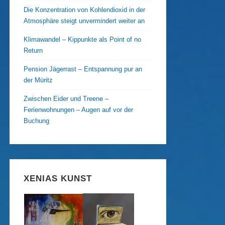
Die Konzentration von Kohlendioxid in der
Atmosphäre steigt unvermindert weiter an
Klimawandel – Kippunkte als Point of no
Return
Pension Jägerrast – Entspannung pur an
der Müritz
Zwischen Eider und Treene –
Ferienwohnungen – Augen auf vor der
Buchung
XENIAS KUNST