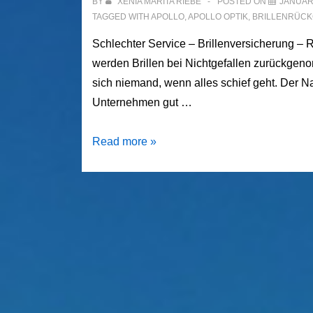
BY
XENIA MARITA RIEBE
POSTED ON
JANUAR 
TAGGED WITH
APOLLO
,
APOLLO OPTIK
,
BRILLENRÜC
Schlechter Service – Brillenversicherung – 
werden Brillen bei Nichtgefallen zurückgen
sich niemand, wenn alles schief geht. Der Na
Unternehmen gut …
Apollo
Read more »
Optik
–
Ein
Erfahrungsbericht