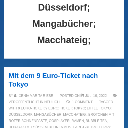
Düsseldorf;
Mangabücher;
Macchateig;
Mit dem 9 Euro-Ticket nach
Tokyo
BY
XENIA MARITA RIEBE
POSTED ON
JULI 19, 2022
VERÖFFENTLICHT IN
NEULICH
1 COMMENT
TAGGED
WITH
9 EURO-TICKET; 9 EURO; TICKET; TOKYO; LITTLE TOKYO;
DÜSSELDORF; MANGABÜCHER; MACCHATEIG;
,
BRÖTCHEN MIT
ROTER BOHNENPASTE
,
COSPLAYER; RAMEN; BUBBLE TEA
,
DORAYAKI MIT SÜSSEM BOHNENMUS
,
EARL-GREY-MELOPAN;