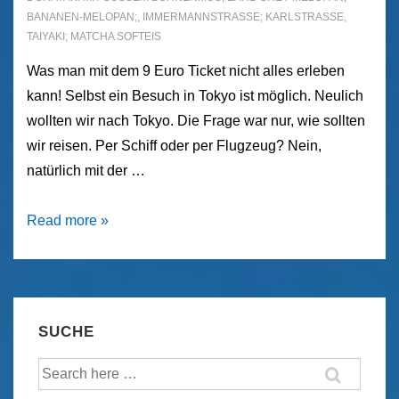
BANANEN-MELOPAN;
,
IMMERMANNSTRASSE; KARLSTRASSE
,
TAIYAKI; MATCHA SOFTEIS
Was man mit dem 9 Euro Ticket nicht alles erleben
kann! Selbst ein Besuch in Tokyo ist möglich. Neulich
wollten wir nach Tokyo. Die Frage war nur, wie sollten
wir reisen. Per Schiff oder per Flugzeug? Nein,
natürlich mit der …
Mit
Read more »
dem
9
Euro-
Ticket
SUCHE
nach
Suche
Tokyo
nach: