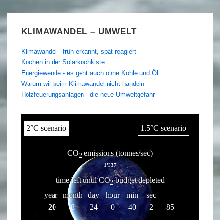
KLIMAWANDEL – UMWELT
Klimawandel - früh erkannt, spät reagiert
Kochen in der Solarkochkiste
Energiewende - es geht auch ohne Kohle und Öl
Warum wir beim Klimawandel nicht handeln
Holzfeuerungsanlagen - die neue Umweltgefahr