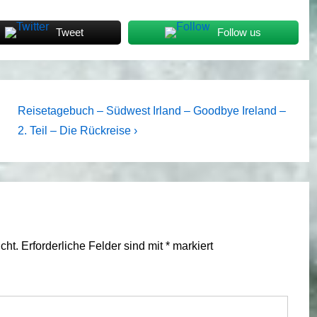
Tweet
Follow us
Next
Reisetagebuch – Südwest Irland – Goodbye Ireland –
Post
2. Teil – Die Rückreise ›
is
cht.
Erforderliche Felder sind mit
*
markiert