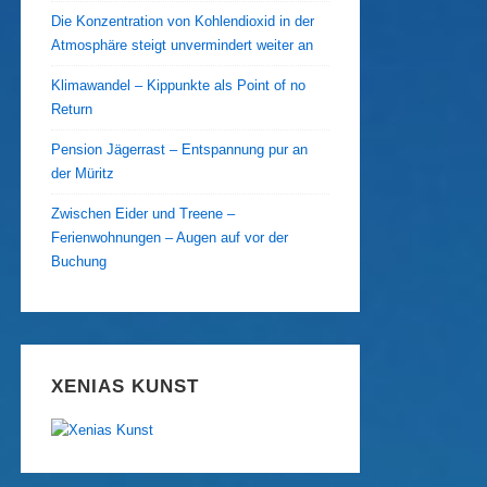
Die Konzentration von Kohlendioxid in der
Atmosphäre steigt unvermindert weiter an
Klimawandel – Kippunkte als Point of no
Return
Pension Jägerrast – Entspannung pur an
der Müritz
Zwischen Eider und Treene –
Ferienwohnungen – Augen auf vor der
Buchung
XENIAS KUNST