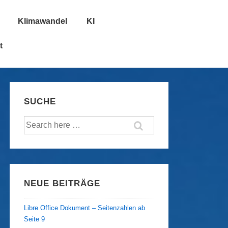
Klimawandel
KI
t
SUCHE
Suche
nach:
NEUE BEITRÄGE
Libre Office Dokument – Seitenzahlen ab
Seite 9