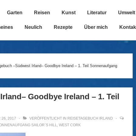
Garten
Reisen
Kunst
Literatur
Umwelt
n
meines
Neulich
Rezepte
Über mich
Kontak
gebuch –Südwest Irland– Goodbye Ireland – 1. Teil Sonnenaufgang
rland– Goodbye Ireland – 1. Teil
26, 2017
VERÖFFENTLICHT IN
REISETAGEBUCH IRLAND
ONNENAUFGANG SAILOR`S HILL
,
WEST CORK