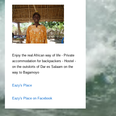
Enjoy the real African way of life - Private
accommodation for backpackers - Hostel -
on the outskirts of Dar es Salaam on the
way to Bagamoyo
Eazy's Place
Eazy's Place on Facebook