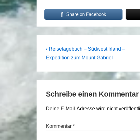
Share on Facebook
Beitragsnavigation
Previous
‹ Reisetagebuch – Südwest Irland –
Post
Expedition zum Mount Gabriel
is
Schreibe einen Kommentar
Deine E-Mail-Adresse wird nicht veröffentli
Kommentar
*