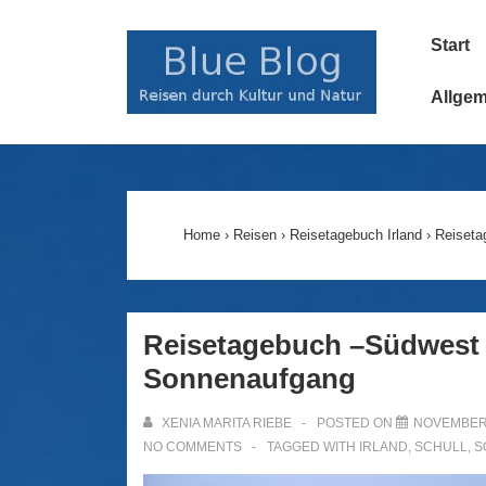
↓
Main
Zum
Start
Navigatio
Inhalt
Allge
Home
›
Reisen
›
Reisetagebuch Irland
›
Reiseta
Reisetagebuch –Südwest I
Sonnenaufgang
XENIA MARITA RIEBE
POSTED ON
NOVEMBER 
NO COMMENTS
TAGGED WITH
IRLAND
,
SCHULL
,
S