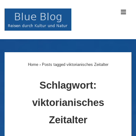
↓
Zum
MEN
Inhalt
Main
Navigation
Home
›
Posts tagged viktorianisches Zeitalter
Schlagwort:
viktorianisches
Zeitalter