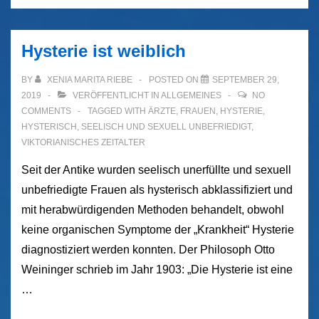
Hysterie ist weiblich
BY
XENIA MARITA RIEBE
POSTED ON
SEPTEMBER 29,
2019
VERÖFFENTLICHT IN
ALLGEMEINES
NO
COMMENTS
TAGGED WITH
ÄRZTE
,
FRAUEN
,
HYSTERIE
,
HYSTERISCH
,
SEELISCH UND SEXUELL UNBEFRIEDIGT
,
VIKTORIANISCHES ZEITALTER
Seit der Antike wurden seelisch unerfüllte und sexuell
unbefriedigte Frauen als hysterisch abklassifiziert und
mit herabwürdigenden Methoden behandelt, obwohl
keine organischen Symptome der „Krankheit“ Hysterie
diagnostiziert werden konnten. Der Philosoph Otto
Weininger schrieb im Jahr 1903: „Die Hysterie ist eine
…