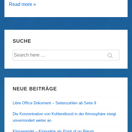
Hysterie
Read more »
ist
weiblich
SUCHE
Suche
nach:
NEUE BEITRÄGE
Libre Office Dokument – Seitenzahlen ab Seite 9
Die Konzentration von Kohlendioxid in der Atmosphäre steigt
unvermindert weiter an
Klimawandel – Kippunkte als Point of no Return