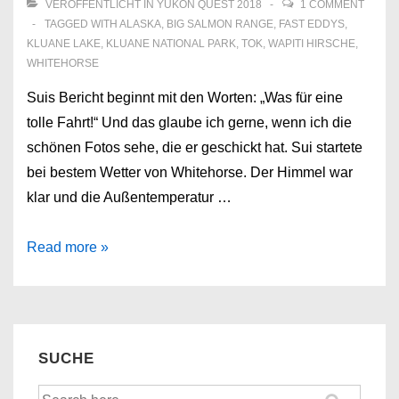
VERÖFFENTLICHT IN
YUKON QUEST 2018
1 COMMENT
TAGGED WITH
ALASKA
,
BIG SALMON RANGE
,
FAST EDDYS
,
KLUANE LAKE
,
KLUANE NATIONAL PARK
,
TOK
,
WAPITI HIRSCHE
,
WHITEHORSE
Suis Bericht beginnt mit den Worten: „Was für eine
tolle Fahrt!“ Und das glaube ich gerne, wenn ich die
schönen Fotos sehe, die er geschickt hat. Sui startete
bei bestem Wetter von Whitehorse. Der Himmel war
klar und die Außentemperatur …
Sui
Read more »
Kings
–
Whitehorse
nach
SUCHE
Tok
Suche
–