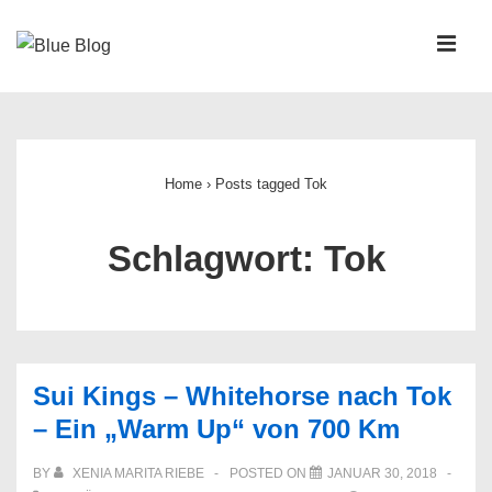
↓
Zum
MEN
Inhalt
Main
Navigation
Home
›
Posts tagged Tok
Schlagwort:
Tok
Sui Kings – Whitehorse nach Tok
– Ein „Warm Up“ von 700 Km
BY
XENIA MARITA RIEBE
POSTED ON
JANUAR 30, 2018