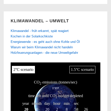
KLIMAWANDEL – UMWELT
Klimawandel - früh erkannt, spät reagiert
Kochen in der Solarkochkiste
Energiewende - es geht auch ohne Kohle und Öl
Warum wir beim Klimawandel nicht handeln
Holzfeuerungsanlagen - die neue Umweltgefahr