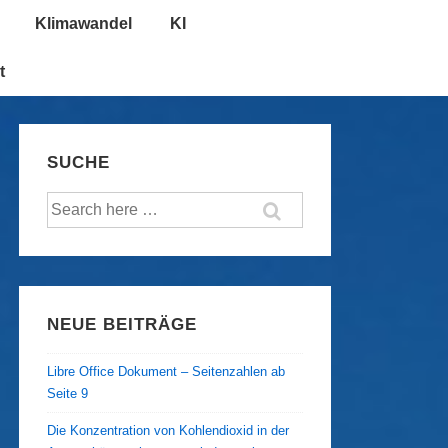
Klimawandel
KI
t
SUCHE
Suche
nach:
NEUE BEITRÄGE
Libre Office Dokument – Seitenzahlen ab
Seite 9
Die Konzentration von Kohlendioxid in der