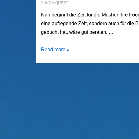
YUKON QUEST
Nun beginnt die Zeit für die Musher ihre Foo
eine aufregende Zeit, sondern auch für die
gebucht hat, wäre gut beraten, …
Sui
Read more »
Kings
–
Erste
Vorbereitungen
für
die
Reise