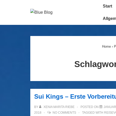
↓
Main
Start
Zum
Navigatio
Inhalt
Allge
Home
›
P
Schlagwo
Sui Kings – Erste Vorbereit
BY
XENIA MARITA RIEBE
POSTED ON
JANUAR 
2018
NO COMMENTS
TAGGED WITH
REISE