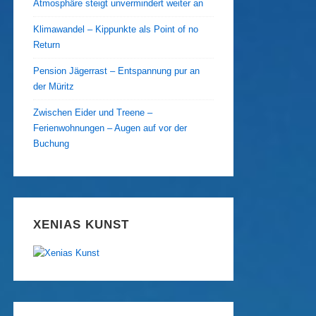
Atmosphäre steigt unvermindert weiter an
Klimawandel – Kippunkte als Point of no
Return
Pension Jägerrast – Entspannung pur an
der Müritz
Zwischen Eider und Treene –
Ferienwohnungen – Augen auf vor der
Buchung
XENIAS KUNST