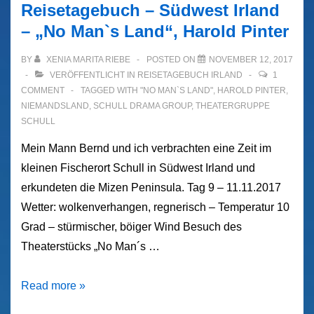
Reisetagebuch – Südwest Irland
– „No Man`s Land“, Harold Pinter
BY
XENIA MARITA RIEBE
POSTED ON
NOVEMBER 12, 2017
VERÖFFENTLICHT IN
REISETAGEBUCH IRLAND
1
COMMENT
TAGGED WITH
"NO MAN`S LAND"
,
HAROLD PINTER
,
NIEMANDSLAND
,
SCHULL DRAMA GROUP
,
THEATERGRUPPE
SCHULL
Mein Mann Bernd und ich verbrachten eine Zeit im
kleinen Fischerort Schull in Südwest Irland und
erkundeten die Mizen Peninsula. Tag 9 – 11.11.2017
Wetter: wolkenverhangen, regnerisch – Temperatur 10
Grad – stürmischer, böiger Wind Besuch des
Theaterstücks „No Man´s …
Reisetagebuch
Read more »
–