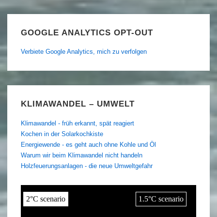
GOOGLE ANALYTICS OPT-OUT
Verbiete Google Analytics, mich zu verfolgen
KLIMAWANDEL – UMWELT
Klimawandel - früh erkannt, spät reagiert
Kochen in der Solarkochkiste
Energiewende - es geht auch ohne Kohle und Öl
Warum wir beim Klimawandel nicht handeln
Holzfeuerungsanlagen - die neue Umweltgefahr