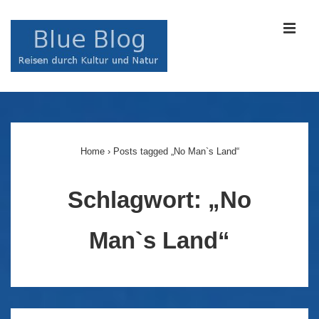
↓
Zum
MEN
Inhalt
Main
Navigation
Home
›
Posts tagged „No Man`s Land“
Schlagwort:
„No
Man`s Land“