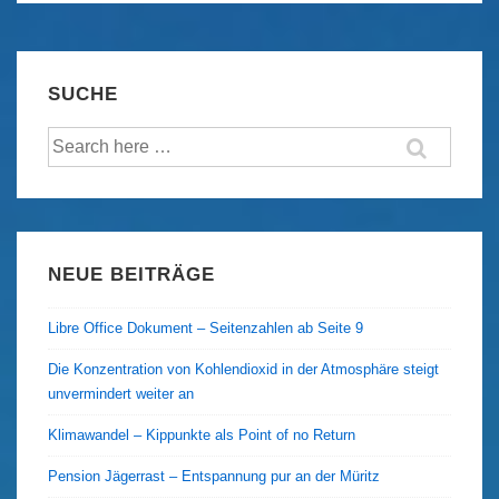
Südwest
Irland
–
SUCHE
„No
Suche
Man`s
nach:
Land“,
Harold
Pinter
NEUE BEITRÄGE
Libre Office Dokument – Seitenzahlen ab Seite 9
Die Konzentration von Kohlendioxid in der Atmosphäre steigt
unvermindert weiter an
Klimawandel – Kippunkte als Point of no Return
Pension Jägerrast – Entspannung pur an der Müritz