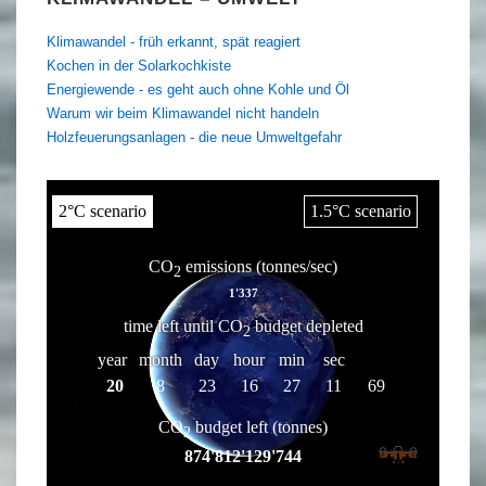
Klimawandel - früh erkannt, spät reagiert
Kochen in der Solarkochkiste
Energiewende - es geht auch ohne Kohle und Öl
Warum wir beim Klimawandel nicht handeln
Holzfeuerungsanlagen - die neue Umweltgefahr