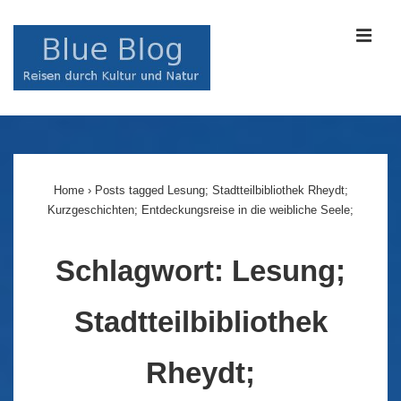
↓
Zum
MEN
Inhalt
Main
Navigation
Home
›
Posts tagged Lesung; Stadtteilbibliothek Rheydt;
Kurzgeschichten; Entdeckungsreise in die weibliche Seele;
Schlagwort:
Lesung;
Stadtteilbibliothek
Rheydt;