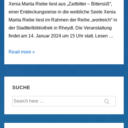
Xenia Marita Riebe liest aus „Zartbitter – Bittersüß“,
einer Entdeckungsreise in die weibliche Seele Xenia
Marita Riebe liest im Rahmen der Reihe „wortreich“ in
der Stadtteilbibliothek in Rheydt. Die Veranstaltung
findet am 14. Januar 2024 um 15 Uhr statt. Lesen …
Lesung
Read more »
in
der
Stadtteilbibliothek
Rheydt
SUCHE
Suche
nach: