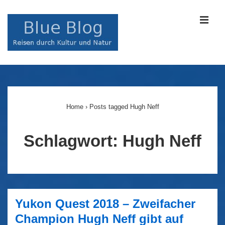
↓
Zum
MEN
Inhalt
Main
Navigation
Home
›
Posts tagged Hugh Neff
Schlagwort:
Hugh Neff
Yukon Quest 2018 – Zweifacher
Champion Hugh Neff gibt auf