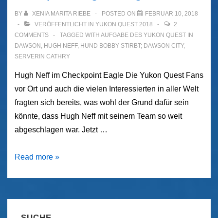
BY
XENIA MARITA RIEBE
POSTED ON
FEBRUAR 10, 2018
VERÖFFENTLICHT IN
YUKON QUEST 2018
2
COMMENTS
TAGGED WITH
AUFGABE DES YUKON QUEST IN
DAWSON
,
HUGH NEFF
,
HUND BOBBY STIRBT; DAWSON CITY
,
SERVERIN CATHRY
Hugh Neff im Checkpoint Eagle Die Yukon Quest Fans
vor Ort und auch die vielen Interessierten in aller Welt
fragten sich bereits, was wohl der Grund dafür sein
könnte, dass Hugh Neff mit seinem Team so weit
abgeschlagen war. Jetzt …
Yukon
Read more »
Quest
2018
–
Zweifacher
SUCHE