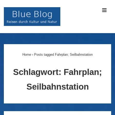
↓
Zum
MEN
Inhalt
Main
Navigation
Home
›
Posts tagged Fahrplan; Seilbahnstation
Schlagwort:
Fahrplan;
Seilbahnstation