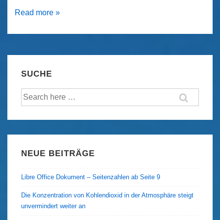
Mit
Read more »
der
Seilbahn
an
das
SUCHE
Ende
Suche
der
nach:
Welt
NEUE BEITRÄGE
Libre Office Dokument – Seitenzahlen ab Seite 9
Die Konzentration von Kohlendioxid in der Atmosphäre steigt
unvermindert weiter an