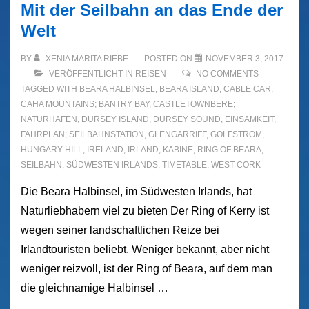
Mit der Seilbahn an das Ende der
Welt
BY
XENIA MARITA RIEBE
POSTED ON
NOVEMBER 3, 2017
VERÖFFENTLICHT IN
REISEN
NO COMMENTS
TAGGED WITH
BEARA HALBINSEL
,
BEARA ISLAND
,
CABLE CAR
,
CAHA MOUNTAINS; BANTRY BAY
,
CASTLETOWNBERE;
NATURHAFEN
,
DURSEY ISLAND
,
DURSEY SOUND
,
EINSAMKEIT
,
FAHRPLAN; SEILBAHNSTATION
,
GLENGARRIFF
,
GOLFSTROM
,
HUNGARY HILL
,
IRELAND
,
IRLAND
,
KABINE
,
RING OF BEARA
,
SEILBAHN
,
SÜDWESTEN IRLANDS
,
TIMETABLE
,
WEST CORK
Die Beara Halbinsel, im Südwesten Irlands, hat
Naturliebhabern viel zu bieten Der Ring of Kerry ist
wegen seiner landschaftlichen Reize bei
Irlandtouristen beliebt. Weniger bekannt, aber nicht
weniger reizvoll, ist der Ring of Beara, auf dem man
die gleichnamige Halbinsel …