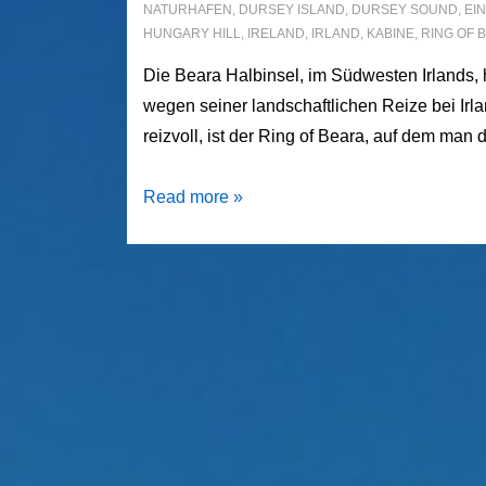
NATURHAFEN
,
DURSEY ISLAND
,
DURSEY SOUND
,
EI
HUNGARY HILL
,
IRELAND
,
IRLAND
,
KABINE
,
RING OF 
Die Beara Halbinsel, im Südwesten Irlands, h
wegen seiner landschaftlichen Reize bei Irla
reizvoll, ist der Ring of Beara, auf dem man
Mit
Read more »
der
Seilbahn
an
das
Ende
der
Welt