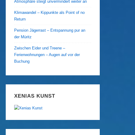
Atmosphäre steigt unvermindert weiter an
Klimawandel – Kippunkte als Point of no
Return
Pension Jägerrast – Entspannung pur an
der Müritz
Zwischen Eider und Treene –
Ferienwohnungen – Augen auf vor der
Buchung
XENIAS KUNST