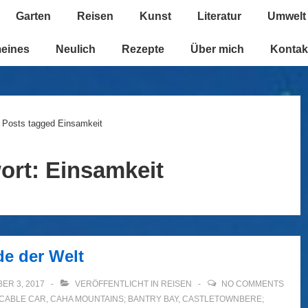
Garten
Reisen
Kunst
Literatur
Umwelt
n
meines
Neulich
Rezepte
Über mich
Kontak
Posts tagged Einsamkeit
ort:
Einsamkeit
de der Welt
ER 3, 2017
VERÖFFENTLICHT IN
REISEN
NO COMMENTS
CABLE CAR
,
CAHA MOUNTAINS; BANTRY BAY
,
CASTLETOWNBERE;