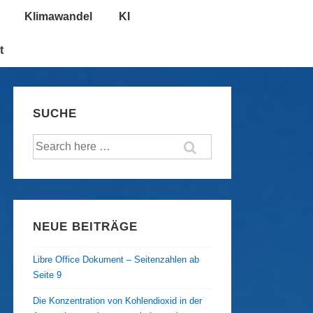
Klimawandel
KI
t
SUCHE
Suche
nach:
NEUE BEITRÄGE
Libre Office Dokument – Seitenzahlen ab
Seite 9
Die Konzentration von Kohlendioxid in der