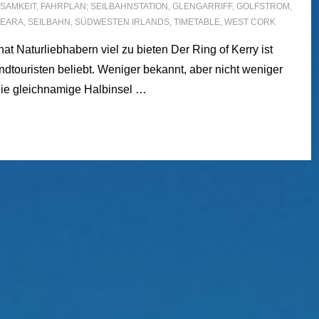
NSAMKEIT
,
FAHRPLAN; SEILBAHNSTATION
,
GLENGARRIFF
,
GOLFSTROM
,
BEARA
,
SEILBAHN
,
SÜDWESTEN IRLANDS
,
TIMETABLE
,
WEST CORK
at Naturliebhabern viel zu bieten Der Ring of Kerry ist
ndtouristen beliebt. Weniger bekannt, aber nicht weniger
 die gleichnamige Halbinsel …