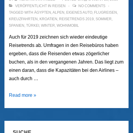
VERÖFFENTLICHT IN
REISEN
NO COMMENTS
TAGGED WITH
ÄGYPTEN
,
ALPEN
,
EIGENES AUTO
,
FLUGREISEN
,
KREUZFAHRTEN
,
KROATIEN
,
REISETRENDS 2019
,
SOMMER
,
SPANIEN
,
TÜRKEI
,
WINTER
,
WOHNMOBIL
Auch für 2019 zeichnen sich wieder eindeutige
Reisetrends ab. Umfragen in den Reisebüros haben
ergeben, dass die Reisenden etwas zögerlicher
buchen, als in den vergangenen Jahren. Das liegt zum
einen daran, dass die Kapazitäten bei den Airlines –
auch durch …
Reisetrends
Read more »
2019
SUCHE