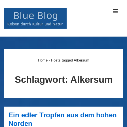
↓
Zum
MEN
Inhalt
Main
Navigation
Home
›
Posts tagged Alkersum
Schlagwort:
Alkersum
Ein edler Tropfen aus dem hohen
Norden