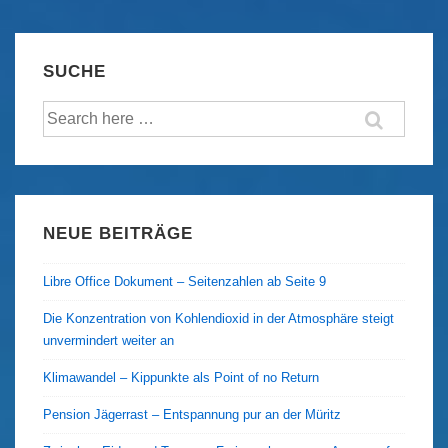
Tropfen
aus
dem
SUCHE
hohen
Suche
Norden
nach:
NEUE BEITRÄGE
Libre Office Dokument – Seitenzahlen ab Seite 9
Die Konzentration von Kohlendioxid in der Atmosphäre steigt
unvermindert weiter an
Klimawandel – Kippunkte als Point of no Return
Pension Jägerrast – Entspannung pur an der Müritz