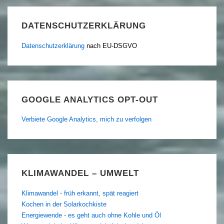
DATENSCHUTZERKLÄRUNG
Datenschutzerklärung
nach EU-DSGVO
GOOGLE ANALYTICS OPT-OUT
Verbiete Google Analytics, mich zu verfolgen
KLIMAWANDEL – UMWELT
Klimawandel - früh erkannt, spät reagiert
Kochen in der Solarkochkiste
Energiewende - es geht auch ohne Kohle und Öl