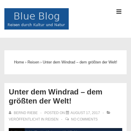
↓
Zum
MEN
Inhalt
Main
Navigation
Home
›
Reisen
›
Unter dem Windrad – dem größten der Welt!
Unter dem Windrad – dem
größten der Welt!
BERND RIEBE
POSTED ON
AUGUST 17, 2017
VERÖFFENTLICHT IN
REISEN
NO COMMENTS