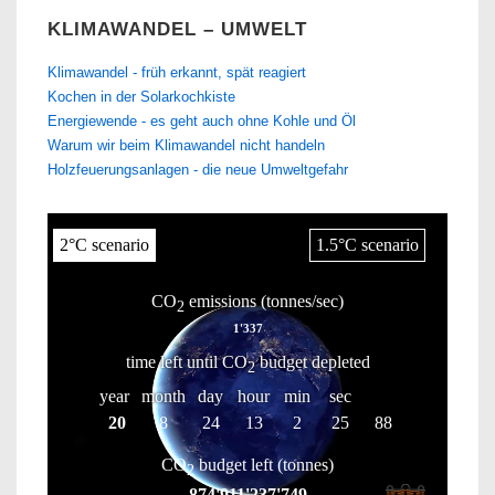
KLIMAWANDEL – UMWELT
Klimawandel - früh erkannt, spät reagiert
Kochen in der Solarkochkiste
Energiewende - es geht auch ohne Kohle und Öl
Warum wir beim Klimawandel nicht handeln
Holzfeuerungsanlagen - die neue Umweltgefahr