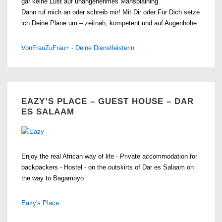
gar keine Lust auf unangenehmes Mansplaining
Dann ruf mich an oder schreib mir! Mit Dir oder Für Dich setze
ich Deine Pläne um – zeitnah, kompetent und auf Augenhöhe.
VonFrauZuFrau+ - Deine Dienstleisterin
EAZY’S PLACE – GUEST HOUSE – DAR
ES SALAAM
Enjoy the real African way of life - Private accommodation for
backpackers - Hostel - on the outskirts of Dar es Salaam on
the way to Bagamoyo
Eazy's Place