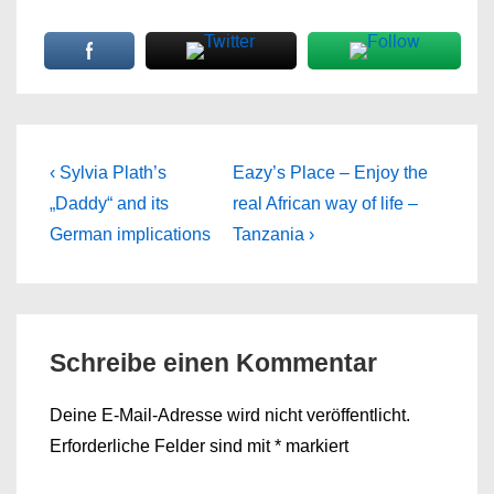
Beitragsnavigation
Previous
Next
‹ Sylvia Plath’s
Eazy’s Place – Enjoy the
Post
Post
„Daddy“ and its
real African way of life –
is
is
German implications
Tanzania ›
Schreibe einen Kommentar
Deine E-Mail-Adresse wird nicht veröffentlicht.
Erforderliche Felder sind mit
*
markiert