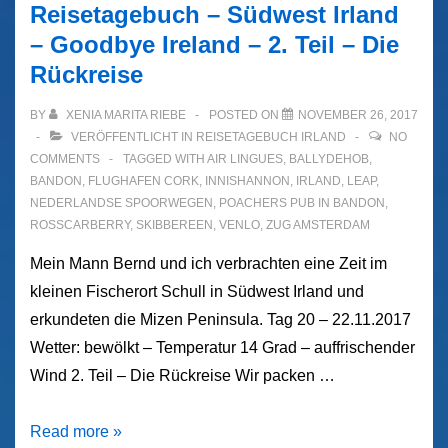
Reisetagebuch – Südwest Irland
– Goodbye Ireland – 2. Teil – Die
Rückreise
BY
XENIA MARITA RIEBE
POSTED ON
NOVEMBER 26, 2017
VERÖFFENTLICHT IN
REISETAGEBUCH IRLAND
NO
COMMENTS
TAGGED WITH
AIR LINGUES
,
BALLYDEHOB
,
BANDON
,
FLUGHAFEN CORK
,
INNISHANNON
,
IRLAND
,
LEAP
,
NEDERLANDSE SPOORWEGEN
,
POACHERS PUB IN BANDON
,
ROSSCARBERRY
,
SKIBBEREEN
,
VENLO
,
ZUG AMSTERDAM
Mein Mann Bernd und ich verbrachten eine Zeit im
kleinen Fischerort Schull in Südwest Irland und
erkundeten die Mizen Peninsula. Tag 20 – 22.11.2017
Wetter: bewölkt – Temperatur 14 Grad – auffrischender
Wind 2. Teil – Die Rückreise Wir packen …
Reisetagebuch
Read more »