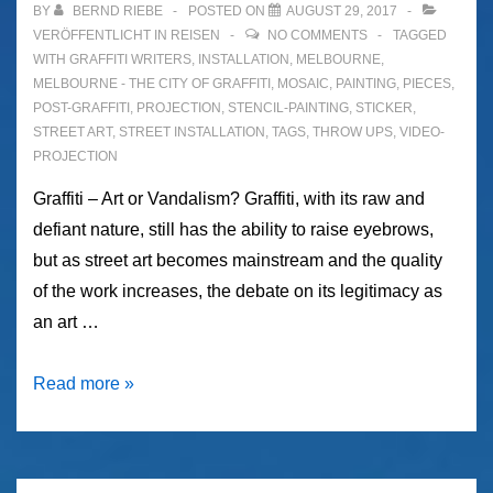
BY
BERND RIEBE
POSTED ON
AUGUST 29, 2017
VERÖFFENTLICHT IN
REISEN
NO COMMENTS
TAGGED
WITH
GRAFFITI WRITERS
,
INSTALLATION
,
MELBOURNE
,
MELBOURNE - THE CITY OF GRAFFITI
,
MOSAIC
,
PAINTING
,
PIECES
,
POST-GRAFFITI
,
PROJECTION
,
STENCIL-PAINTING
,
STICKER
,
STREET ART
,
STREET INSTALLATION
,
TAGS
,
THROW UPS
,
VIDEO-
PROJECTION
Graffiti – Art or Vandalism? Graffiti, with its raw and
defiant nature, still has the ability to raise eyebrows,
but as street art becomes mainstream and the quality
of the work increases, the debate on its legitimacy as
an art …
Melbourne
Read more »
–
The
City