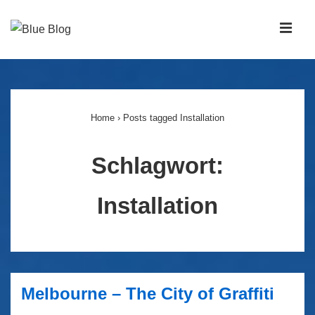
↓
Zum
MEN
Inhalt
Main
Navigation
Home
›
Posts tagged Installation
Schlagwort:
Installation
Melbourne – The City of Graffiti