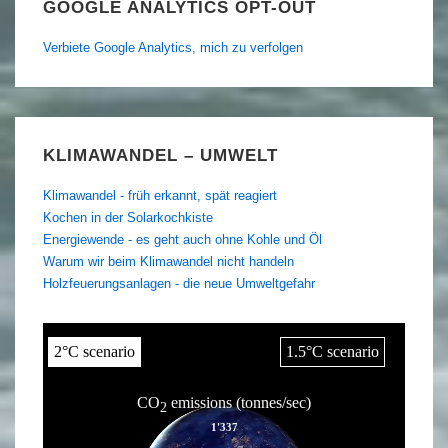
GOOGLE ANALYTICS OPT-OUT
Verbiete Google Analytics, mich zu verfolgen
KLIMAWANDEL – UMWELT
Klimawandel - früh erkannt, spät reagiert
Kochen in der Solarkochkiste
Energiewende - es geht auch ohne Kohle und Öl
Warum wir beim Klimawandel nicht handeln
Holzfeuerungsanlagen - die neue Umweltgefahr