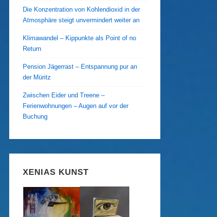
Die Konzentration von Kohlendioxid in der
Atmosphäre steigt unvermindert weiter an
Klimawandel – Kippunkte als Point of no
Return
Pension Jägerrast – Entspannung pur an
der Müritz
Zwischen Eider und Treene –
Ferienwohnungen – Augen auf vor der
Buchung
XENIAS KUNST