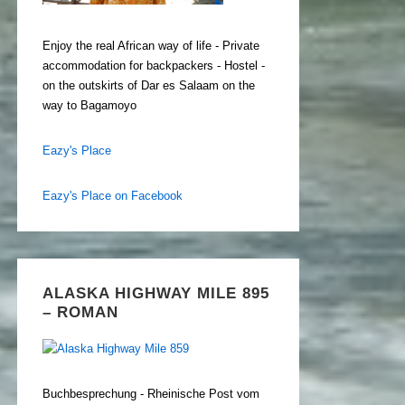
Enjoy the real African way of life - Private
accommodation for backpackers - Hostel -
on the outskirts of Dar es Salaam on the
way to Bagamoyo
Eazy's Place
Eazy's Place on Facebook
ALASKA HIGHWAY MILE 895
– ROMAN
Buchbesprechung - Rheinische Post vom