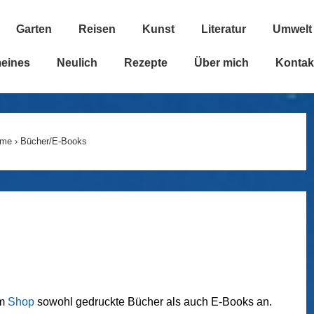
Garten
Reisen
Kunst
Literatur
Umwelt
n
meines
Neulich
Rezepte
Über mich
Kontak
me
›
Bücher/E-Books
em
Shop
sowohl gedruckte Bücher als auch E-Books an.