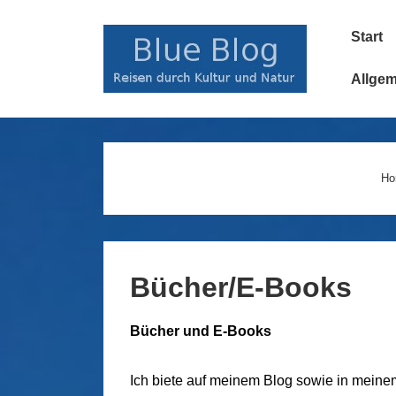
↓
Main
Zum
Start
Navigatio
Inhalt
Allge
Ho
Bücher/E-Books
Bücher und E-Books
Ich biete auf meinem Blog sowie in mein