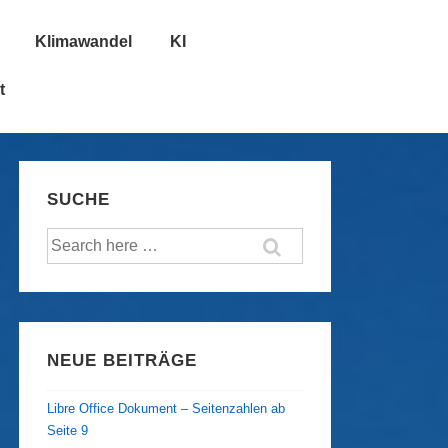
Klimawandel
KI
t
SUCHE
Suche
nach:
NEUE BEITRÄGE
Libre Office Dokument – Seitenzahlen ab
Seite 9