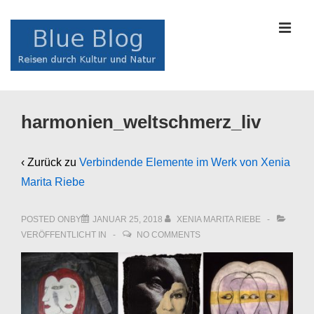
↓
Zum
MEN
Inhalt
Main
harmonien_weltschmerz_liv
Navigation
‹ Zurück zu
Verbindende Elemente im Werk von Xenia
Marita Riebe
POSTED ONBY
JANUAR 25, 2018
XENIA MARITA RIEBE
VERÖFFENTLICHT IN
NO COMMENTS