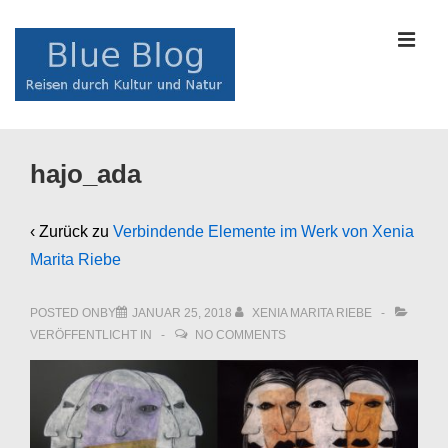
↓
Zum
MEN
Inhalt
Main
hajo_ada
Navigation
‹ Zurück zu
Verbindende Elemente im Werk von Xenia
Marita Riebe
POSTED ONBY
JANUAR 25, 2018
XENIA MARITA RIEBE
VERÖFFENTLICHT IN
NO COMMENTS