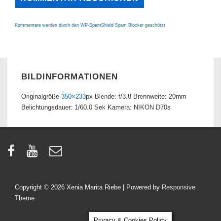
Kommentare werden durch den WP-SpamShield Spam Blocker geschützt
BILDINFORMATIONEN
Originalgröße
350×233
px
Blende: f/3.8
Brennweite: 20mm
Belichtungsdauer: 1/60.0 Sek
Kamera: NIKON D70s
Copyright © 2026
Xenia Marita Riebe
| Powered by
Responsive
Theme
Privacy & Cookies Policy