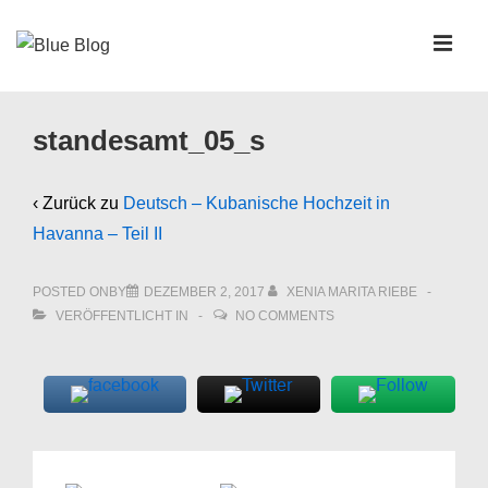
↓
Zum
MEN
Inhalt
Main
standesamt_05_s
Navigation
‹ Zurück zu
Deutsch – Kubanische Hochzeit in
Havanna – Teil II
POSTED ONBY
DEZEMBER 2, 2017
XENIA MARITA RIEBE
VERÖFFENTLICHT IN
NO COMMENTS