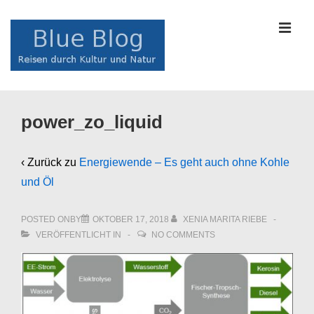
↓
Zum
MEN
Inhalt
Main
power_zo_liquid
Navigation
‹ Zurück zu
Energiewende – Es geht auch ohne Kohle
und Öl
POSTED ONBY
OKTOBER 17, 2018
XENIA MARITA RIEBE
VERÖFFENTLICHT IN
NO COMMENTS