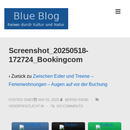
↓
Zum
MEN
Inhalt
Main
Screenshot_20250518-
Navigation
172724_Bookingcom
‹ Zurück zu
Zwischen Eider und Treene –
Ferienwohnungen – Augen auf vor der Buchung
POSTED ONBY
MAI 20, 2025
BERND RIEBE
VERÖFFENTLICHT IN
NO COMMENTS