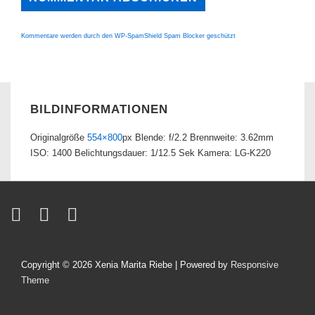
Kommentare werden durch den WP-SpamShield Spam Blocker geschützt
BILDINFORMATIONEN
Originalgröße
554×800
px
Blende: f/2.2
Brennweite: 3.62mm
ISO: 1400
Belichtungsdauer: 1/12.5 Sek
Kamera: LG-K220
Copyright © 2026
Xenia Marita Riebe
| Powered by
Responsive
Theme