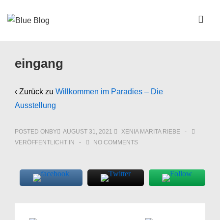
↓
Zum
ME
Inhalt
Main
eingang
Navigation
‹ Zurück zu
Willkommen im Paradies – Die
Ausstellung
POSTED ONBY
AUGUST 31, 2021
XENIA MARITA RIEBE
VERÖFFENTLICHT IN
NO COMMENTS