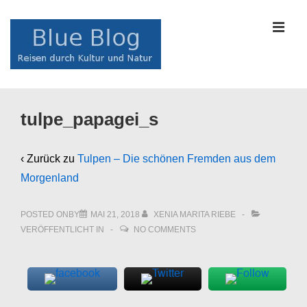
↓
Zum
MEN
Inhalt
Main
tulpe_papagei_s
Navigation
‹ Zurück zu
Tulpen – Die schönen Fremden aus dem
Morgenland
POSTED ONBY
MAI 21, 2018
XENIA MARITA RIEBE
VERÖFFENTLICHT IN
NO COMMENTS