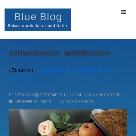
↓
Zum
MEN
Inhalt
Main
schwedischer_apfelkuchen
Navigation
‹ Zurück zu
Svensk Äppelpaj – Apfelkuchen aus
Schweden
POSTED ONBY
SEPTEMBER 19, 2017
XENIA MARITA RIEBE
VERÖFFENTLICHT IN
NO COMMENTS