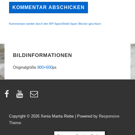
Kommentare werden durch den WP-SpamShield Spam Blocker geschützt
BILDINFORMATIONEN
Originalgröße
800×600
px
Copyright © 2026
Xenia Marita Riebe
| Powered by
Responsive
Theme