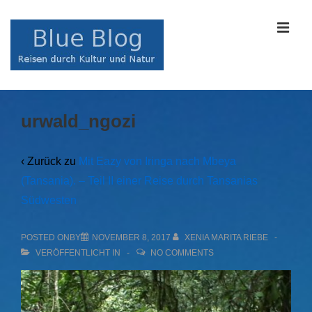
↓
Zum
MEN
Inhalt
Main
urwald_ngozi
Navigation
‹ Zurück zu
Mit Eazy von Iringa nach Mbeya
(Tansania). – Teil II einer Reise durch Tansanias
Südwesten
POSTED ONBY
NOVEMBER 8, 2017
XENIA MARITA RIEBE
VERÖFFENTLICHT IN
NO COMMENTS