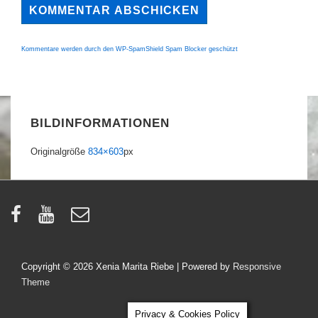
Kommentare werden durch den WP-SpamShield Spam Blocker geschützt
BILDINFORMATIONEN
Originalgröße
834×603
px
Copyright © 2026
Xenia Marita Riebe
| Powered by
Responsive
Theme
Privacy & Cookies Policy