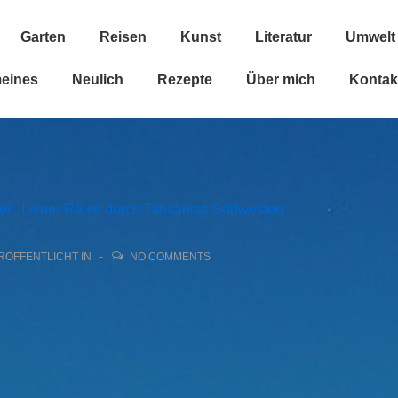
Garten
Reisen
Kunst
Literatur
Umwelt
n
meines
Neulich
Rezepte
Über mich
Kontak
eil II einer Reise durch Tansanias Südwesten
RÖFFENTLICHT IN
NO COMMENTS