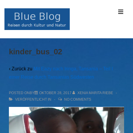
↓
Zum
MEN
Inhalt
Main
kinder_bus_02
Navigation
‹ Zurück zu
Mit Eazy nach Iringa, Tansania – Teil I
einer Reise durch Tansanias Südwesten
POSTED ONBY
OKTOBER 28, 2017
XENIA MARITA RIEBE
VERÖFFENTLICHT IN
NO COMMENTS