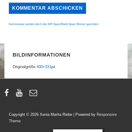
Kommentare werden durch den WP-SpamShield Spam Blocker geschützt
BILDINFORMATIONEN
Originalgröße
400×331
px
Copyright © 2026
Xenia Marita Riebe
| Powered by
Responsive
Theme