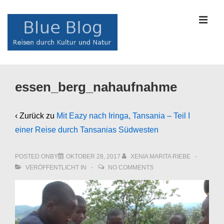
↓
Zum
MEN
Inhalt
Main
essen_berg_nahaufnahme
Navigation
‹ Zurück zu
Mit Eazy nach Iringa, Tansania – Teil I
einer Reise durch Tansanias Südwesten
POSTED ONBY
OKTOBER 28, 2017
XENIA MARITA RIEBE
VERÖFFENTLICHT IN
NO COMMENTS