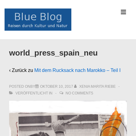
↓
Zum
MEN
Inhalt
Main
world_press_spain_neu
Navigation
‹ Zurück zu
Mit dem Rucksack nach Marokko – Teil I
POSTED ONBY
OKTOBER 10, 2017
XENIA MARITA RIEBE
VERÖFFENTLICHT IN
NO COMMENTS