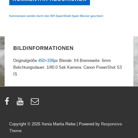
Kommentare werden durch den WP-SpamShield Spam Blocker geschützt
BILDINFORMATIONEN
Originalgröße
450×338
px
Blende: f/4
Brennweite: 6mm
Belichtungsdauer: 1/80.0 Sek
Kamera: Canon PowerShot S3
IS
Copyright © 2026
Xenia Marita Riebe
| Powered by
Responsive
Theme