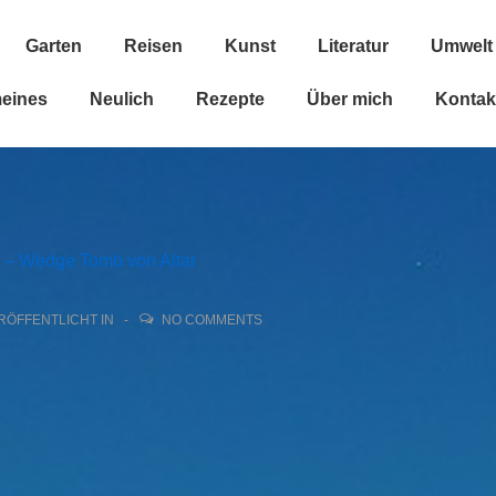
Garten
Reisen
Kunst
Literatur
Umwelt
n
meines
Neulich
Rezepte
Über mich
Kontak
 – Wedge Tomb von Altar
RÖFFENTLICHT IN
NO COMMENTS