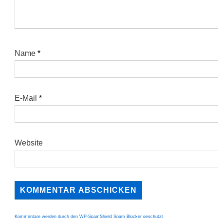
Name
*
E-Mail
*
Website
Kommentare werden durch den WP-SpamShield Spam Blocker geschützt