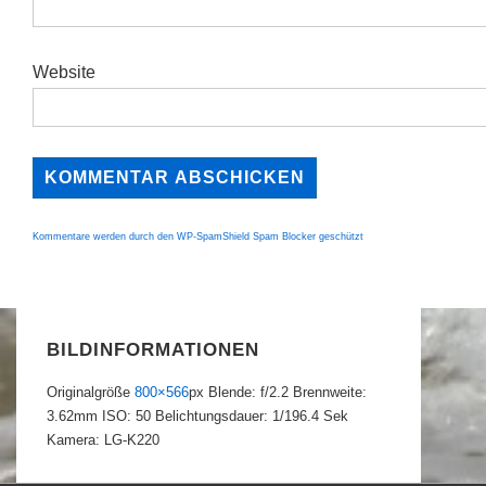
Website
Kommentare werden durch den WP-SpamShield Spam Blocker geschützt
BILDINFORMATIONEN
Originalgröße
800×566
px
Blende: f/2.2
Brennweite:
3.62mm
ISO: 50
Belichtungsdauer: 1/196.4 Sek
Kamera: LG-K220