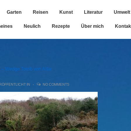
Garten
Reisen
Kunst
Literatur
Umwelt
n
meines
Neulich
Rezepte
Über mich
Kontak
 – Wedge Tomb von Altar
RÖFFENTLICHT IN
NO COMMENTS