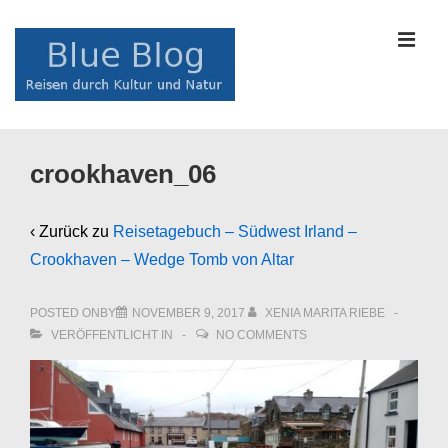
↓
Zum
MEN
Inhalt
Main
crookhaven_06
Navigation
‹ Zurück zu
Reisetagebuch – Südwest Irland –
Crookhaven – Wedge Tomb von Altar
POSTED ONBY
NOVEMBER 9, 2017
XENIA MARITA RIEBE
VERÖFFENTLICHT IN
NO COMMENTS