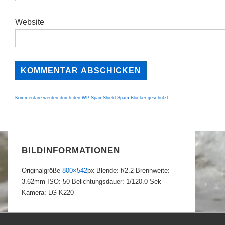
Website
Kommentare werden durch den WP-SpamShield Spam Blocker geschützt
BILDINFORMATIONEN
Originalgröße
800×542
px
Blende: f/2.2
Brennweite:
3.62mm
ISO: 50
Belichtungsdauer: 1/120.0 Sek
Kamera: LG-K220