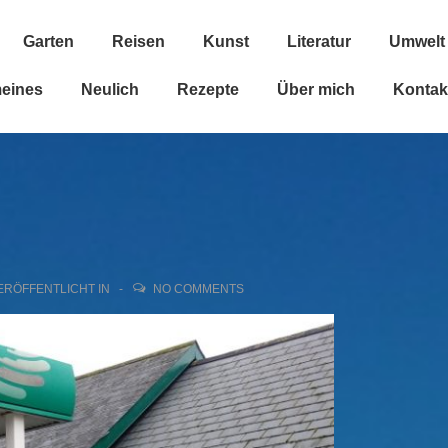
Garten
Reisen
Kunst
Literatur
Umwelt
n
meines
Neulich
Rezepte
Über mich
Kontak
ERÖFFENTLICHT IN
NO COMMENTS