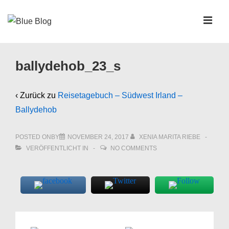
↓
Zum
MEN
Inhalt
Main
ballydehob_23_s
Navigation
‹ Zurück zu
Reisetagebuch – Südwest Irland –
Ballydehob
POSTED ONBY
NOVEMBER 24, 2017
XENIA MARITA RIEBE
VERÖFFENTLICHT IN
NO COMMENTS