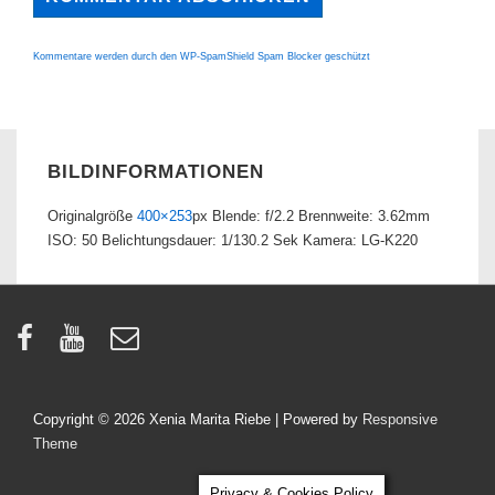
Kommentare werden durch den WP-SpamShield Spam Blocker geschützt
BILDINFORMATIONEN
Originalgröße
400×253
px
Blende: f/2.2
Brennweite: 3.62mm
ISO: 50
Belichtungsdauer: 1/130.2 Sek
Kamera: LG-K220
Copyright © 2026
Xenia Marita Riebe
| Powered by
Responsive
Theme
Privacy & Cookies Policy