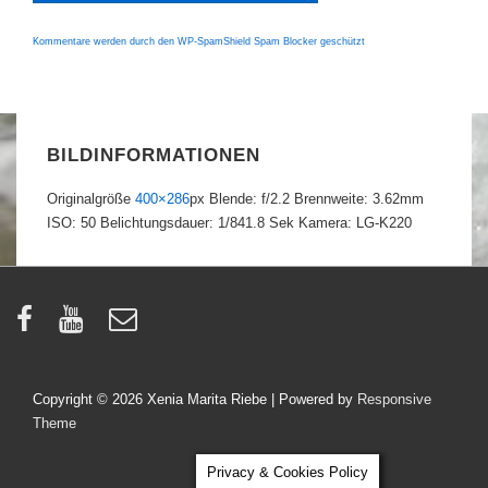
Kommentare werden durch den WP-SpamShield Spam Blocker geschützt
BILDINFORMATIONEN
Originalgröße
400×286
px
Blende: f/2.2
Brennweite: 3.62mm
ISO: 50
Belichtungsdauer: 1/841.8 Sek
Kamera: LG-K220
Copyright © 2026
Xenia Marita Riebe
| Powered by
Responsive
Theme
Privacy & Cookies Policy