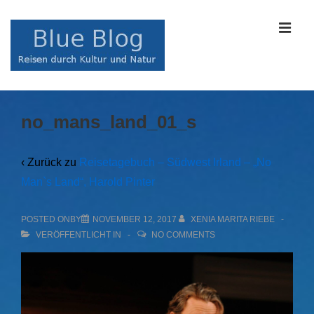
↓
Zum
MEN
Inhalt
Main
no_mans_land_01_s
Navigation
‹ Zurück zu
Reisetagebuch – Südwest Irland – „No
Man`s Land“, Harold Pinter
POSTED ONBY
NOVEMBER 12, 2017
XENIA MARITA RIEBE
VERÖFFENTLICHT IN
NO COMMENTS