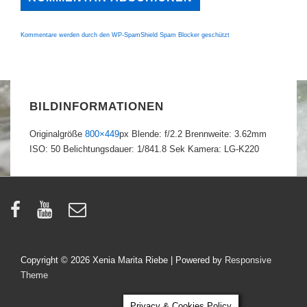
Kommentare werden durch den WP-SpamShield Spam Blocker geschützt
BILDINFORMATIONEN
Originalgröße
800×449
px
Blende: f/2.2
Brennweite: 3.62mm
ISO: 50
Belichtungsdauer: 1/841.8 Sek
Kamera: LG-K220
Copyright © 2026
Xenia Marita Riebe
| Powered by
Responsive
Theme
Privacy & Cookies Policy