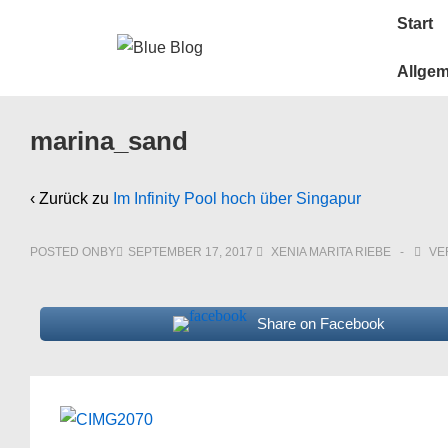
↓
Main
Start
Zum
Navigatio
Inhalt
Allge
marina_sand
‹ Zurück zu
Im Infinity Pool hoch über Singapur
POSTED ONBY
SEPTEMBER 17, 2017
XENIA MARITA RIEBE
VE
Share on Facebook