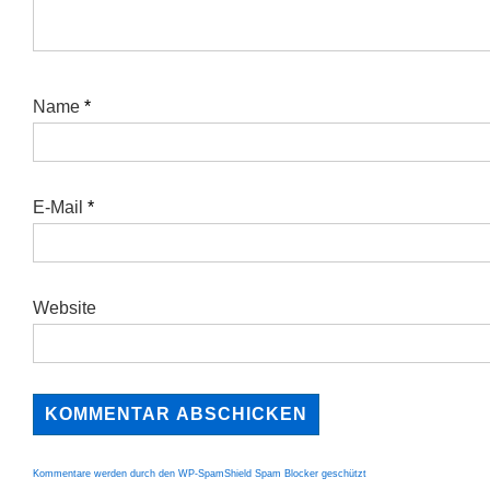
Name
*
E-Mail
*
Website
Kommentare werden durch den WP-SpamShield Spam Blocker geschützt