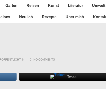
Garten
Reisen
Kunst
Literatur
Umwelt
n
meines
Neulich
Rezepte
Über mich
Kontak
RÖFFENTLICHT IN
NO COMMENTS
Tweet