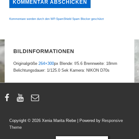
Kommentare werden durch den WP-SpamShield Spam Blocker geschützt
BILDINFORMATIONEN
Originalgröße
264×300
px
Blende: f/5.6
Brennweite: 18mm
Belichtungsdauer: 1/125.0 Sek
Kamera: NIKON D70s
Copyright © 2026
Xenia Marita Riebe
| Powered by
Responsive
Theme