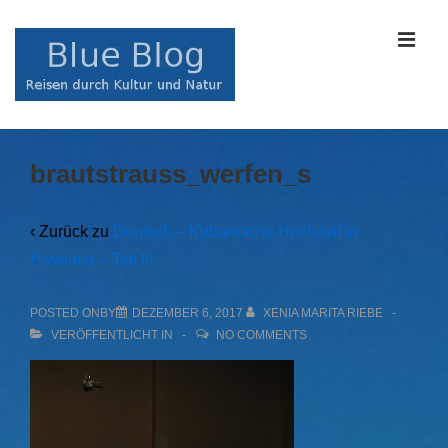
↓
Zum
MEN
Inhalt
Main
brautstrauss_werfen_s
Navigation
‹ Zurück zu
Deutsch – Kubanische Hochzeit in
Havanna – Teil III
POSTED ONBY
DEZEMBER 6, 2017
XENIA MARITA RIEBE
VERÖFFENTLICHT IN
NO COMMENTS