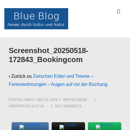
↓
Zum
ME
Inhalt
Main
Screenshot_20250518-
Navigation
172843_Bookingcom
‹ Zurück zu
Zwischen Eider und Treene –
Ferienwohnungen – Augen auf vor der Buchung
POSTED ONBY
MAI 20, 2025
BERND RIEBE
VERÖFFENTLICHT IN
NO COMMENTS