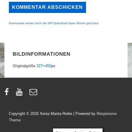
Kommentare werden durch den WP-SpamShield Spam Blocker geschützt
BILDINFORMATIONEN
Originalgröße
327×450
px
Copyright © 2026
Xenia Marita Riebe
| Powered by
Responsive
Theme