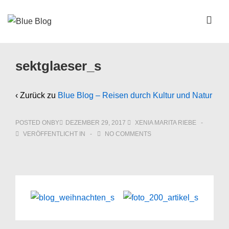
↓
Zum
ME
Inhalt
Main
sektglaeser_s
Navigation
‹ Zurück zu
Blue Blog – Reisen durch Kultur und Natur
POSTED ONBY
DEZEMBER 29, 2017
XENIA MARITA RIEBE
VERÖFFENTLICHT IN
NO COMMENTS