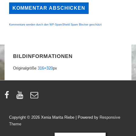
Kommentare werden durch den WP-SpamShield Spam Blocker geschützt
BILDINFORMATIONEN
Originalgröße
316×320
px
Copyright © 2026
Xenia Marita Riebe
| Powered by
Responsive
Theme