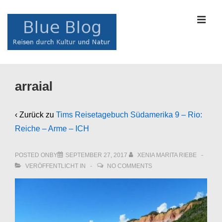
↓
Zum
MEN
Inhalt
Main
arraial
Navigation
‹ Zurück zu
Tims Reisetagebuch Südamerika 9 – Rio:
Reiche – Arme – ICH
POSTED ONBY
SEPTEMBER 27, 2017
XENIA MARITA RIEBE
VERÖFFENTLICHT IN
NO COMMENTS