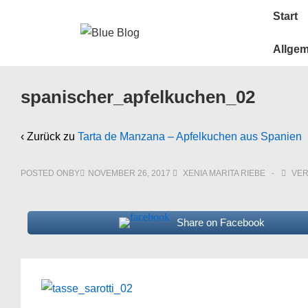
↓
Main
Start
Zum
Navigatio
Inhalt
Allge
spanischer_apfelkuchen_02
‹ Zurück zu
Tarta de Manzana – Apfelkuchen aus Spanien
POSTED ONBY
NOVEMBER 26, 2017
XENIA MARITA RIEBE
VER
Share on Facebook