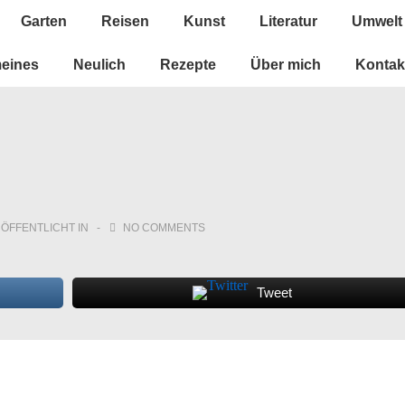
Garten
Reisen
Kunst
Literatur
Umwelt
n
meines
Neulich
Rezepte
Über mich
Kontak
ÖFFENTLICHT IN
NO COMMENTS
Tweet