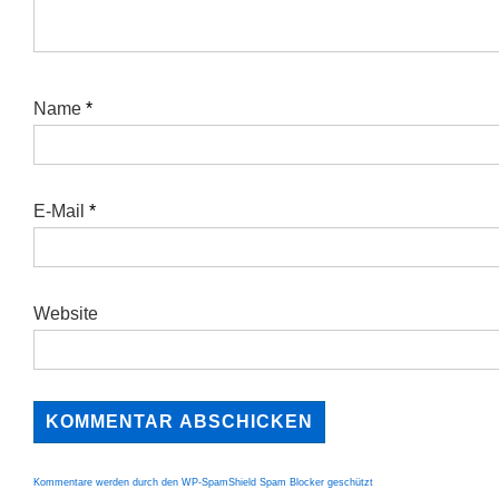
Name
*
E-Mail
*
Website
Kommentare werden durch den WP-SpamShield Spam Blocker geschützt