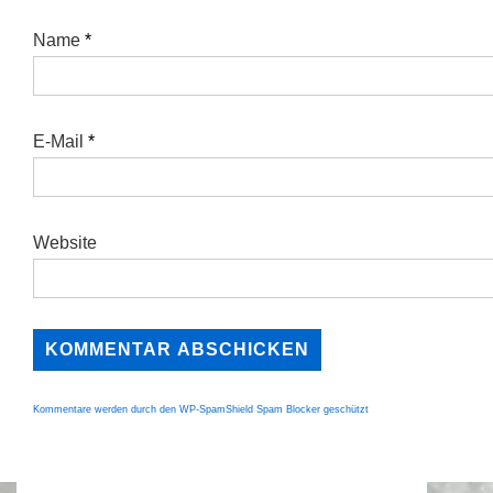
Name
*
E-Mail
*
Website
Kommentare werden durch den WP-SpamShield Spam Blocker geschützt