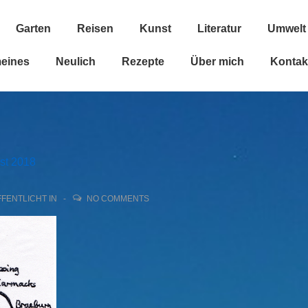
Garten
Reisen
Kunst
Literatur
Umwelt
n
meines
Neulich
Rezepte
Über mich
Kontak
st 2018
FENTLICHT IN
NO COMMENTS